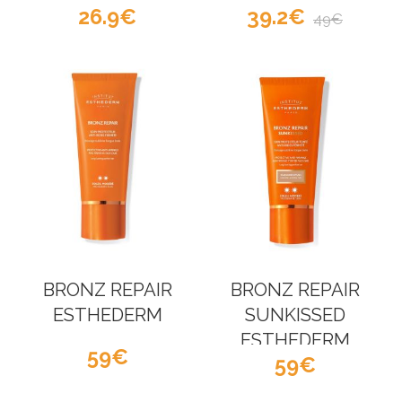
26.9
39.2
Esthederm
ESTHEDERM
49
BRONZ REPAIR
BRONZ REPAIR
ESTHEDERM
SUNKISSED
ESTHEDERM
59
59