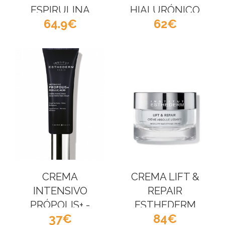
ESPIRULINA
HIALURÓNICO
64.9
62
ESTHEDERM
ESTHEDERM
CREMA
CREMA LIFT &
INTENSIVO
REPAIR
PRÓPOLIS+ -
ESTHEDERM
37
84
Esthederm