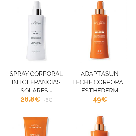
SPRAY CORPORAL
ADAPTASUN
INTOLERANCIAS
LECHE CORPORAL
SOLARES -
ESTHEDERM
28.8
49
Esthederm
36