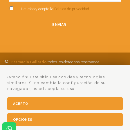
He leído y acepto la
Política de privacidad
ENVIAR
©
Farmacia Gallardo
todos los derechos reservados
Política de Privacidad
Aviso Legal
Política de cookies
Ayuda
¡Atención! Este sitio usa cookies y tecnologías
Condiciones Compra
Lumedia
similares. Si no cambia la configuración de su
navegador, usted acepta su uso.
ACEPTO
OPCIONES