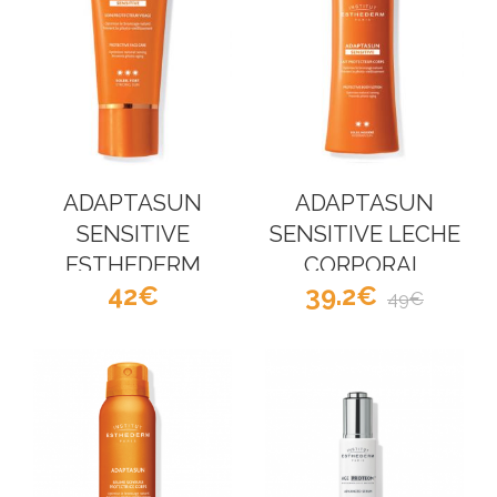
ADAPTASUN
ADAPTASUN
SENSITIVE
SENSITIVE LECHE
ESTHEDERM
CORPORAL
42
39.2
ESTHEDERM
49