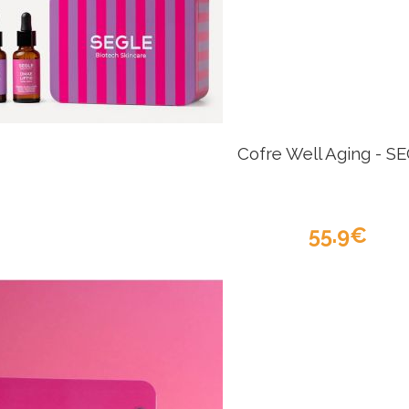
Cofre Well Aging - S
55.9