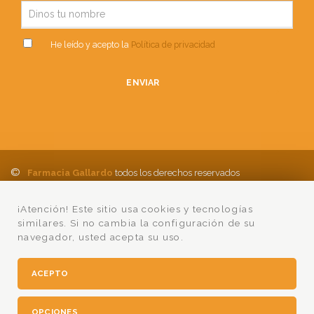
He leído y acepto la
Política de privacidad
ENVIAR
©
Farmacia Gallardo
todos los derechos reservados
Política de Privacidad
Aviso Legal
Política de cookies
Ayuda
¡Atención! Este sitio usa cookies y tecnologías
Condiciones Compra
Lumedia
similares. Si no cambia la configuración de su
navegador, usted acepta su uso.
ACEPTO
OPCIONES