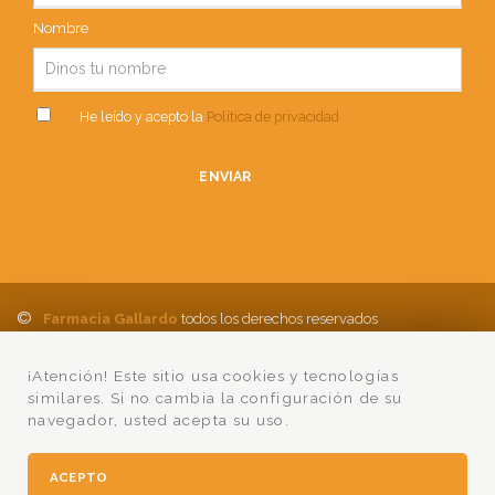
Nombre
He leído y acepto la
Política de privacidad
ENVIAR
©
Farmacia Gallardo
todos los derechos reservados
Política de Privacidad
Aviso Legal
Política de cookies
Ayuda
¡Atención! Este sitio usa cookies y tecnologías
Condiciones Compra
Lumedia
similares. Si no cambia la configuración de su
navegador, usted acepta su uso.
ACEPTO