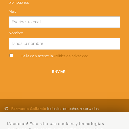
promociones.
Mail
Nombre
He leído y acepto la
Política de privacidad
ENVIAR
©
Farmacia Gallardo
todos los derechos reservados
Política de Privacidad
Aviso Legal
Política de cookies
Ayuda
¡Atención! Este sitio usa cookies y tecnologías
Condiciones Compra
Lumedia