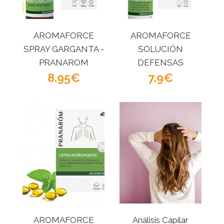
AROMAFORCE
AROMAFORCE
SPRAY GARGANTA -
SOLUCIÓN
PRANAROM
DEFENSAS
8.95
NATURALES -
7.9
PRANAROM
AROMAFORCE
Análisis Capilar