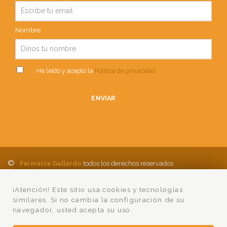
Nombre
He leído y acepto la
Política de privacidad
ENVIAR
©
Farmacia Gallardo
todos los derechos reservados
Política de Privacidad
Aviso Legal
Política de cookies
Ayuda
¡Atención! Este sitio usa cookies y tecnologías
Condiciones Compra
Lumedia
similares. Si no cambia la configuración de su
navegador, usted acepta su uso.