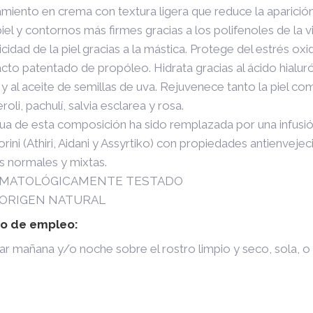
amiento en crema con textura ligera que reduce la aparició
iel y contornos más firmes gracias a los polifenoles de la v
icidad de la piel gracias a la mástica. Protege del estrés ox
cto patentado de propóleo. Hidrata gracias al ácido hialuró
 y al aceite de semillas de uva. Rejuvenece tanto la piel co
roli, pachulí, salvia esclarea y rosa.
gua de esta composición ha sido remplazada por una infusió
rini (Athiri, Aidani y Assyrtiko) con propiedades antienvejec
s normales y mixtas.
MATOLÓGICAMENTE TESTADO
 ORIGEN NATURAL
o de empleo:
car mañana y/o noche sobre el rostro limpio y seco, sola, 