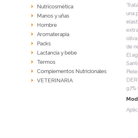
Trat
Nutricosmética
una p
Manos y uñas
elast
Hombre
extra
Aromaterapia
oliva
Packs
de ne
Lactancia y bebe
El a
Termos
Santo
Complementos Nutricionales
Piele
DER
VETERINARIA
97%
Mod
Apli