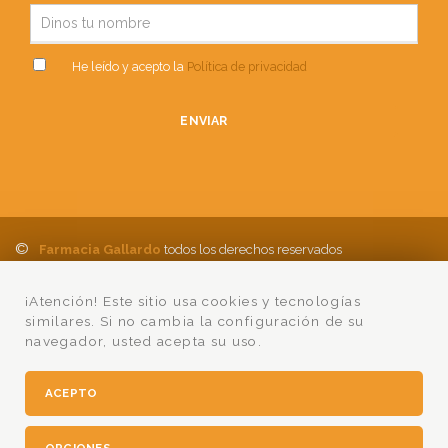
He leído y acepto la
Política de privacidad
ENVIAR
©
Farmacia Gallardo
todos los derechos reservados
Política de Privacidad
Aviso Legal
Política de cookies
Ayuda
¡Atención! Este sitio usa cookies y tecnologías
Condiciones Compra
Lumedia
similares. Si no cambia la configuración de su
navegador, usted acepta su uso.
ACEPTO