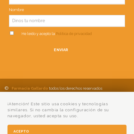
Nombre
He leído y acepto la
Política de privacidad
ENVIAR
©
Farmacia Gallardo
todos los derechos reservados
Política de Privacidad
Aviso Legal
Política de cookies
Ayuda
¡Atención! Este sitio usa cookies y tecnologías
Condiciones Compra
Lumedia
similares. Si no cambia la configuración de su
navegador, usted acepta su uso.
ACEPTO