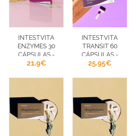
INTESTVITA
INTESTVITA
ENZYMES 30
TRANSIT 60
CÁPSULAS -
CÁPSULAS -
21.9
25.95
VITAE
VITAE