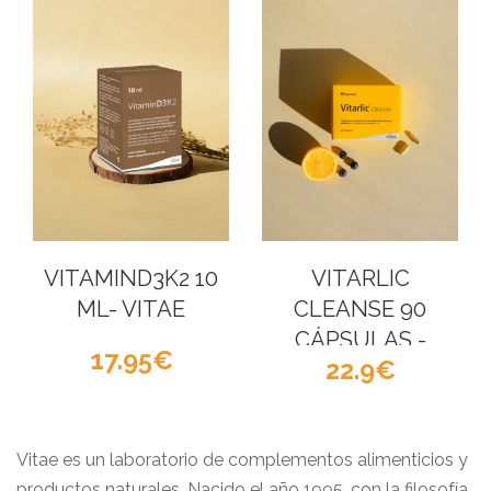
VITAMIND3K2 10
VITARLIC
ML- VITAE
CLEANSE 90
CÁPSULAS -
17.95
22.9
VITAE
Vitae es un laboratorio de complementos alimenticios y
productos naturales
. Nacido el año 1995, con la filosofía