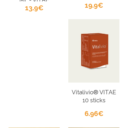
ML - VITAE
19.9
13.9
Vitalivio® VITAE
10 sticks
6.96