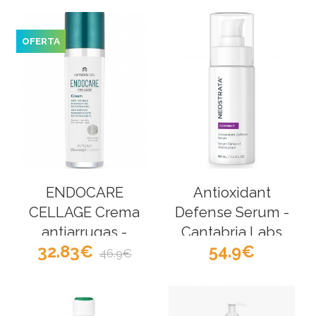
OFERTA
ENDOCARE
Antioxidant
CELLAGE Crema
Defense Serum -
antiarrugas -
Cantabria Labs
32.83
54.9
Cantabria Labs
46.9