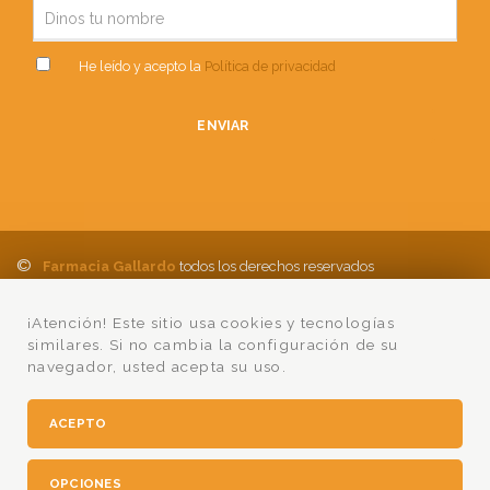
He leído y acepto la
Política de privacidad
ENVIAR
©
Farmacia Gallardo
todos los derechos reservados
Política de Privacidad
Aviso Legal
Política de cookies
Ayuda
¡Atención! Este sitio usa cookies y tecnologías
Condiciones Compra
Lumedia
similares. Si no cambia la configuración de su
navegador, usted acepta su uso.
ACEPTO
OPCIONES