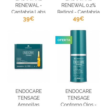
RENEWAL -
RENEWAL 0.2%
Cantabria Labs
Retinol - Cantabria
39
49
Labs
OFERTA
ENDOCARE
ENDOCARE
TENSAGE
TENSAGE
Ampollas
Contorno Ojos -