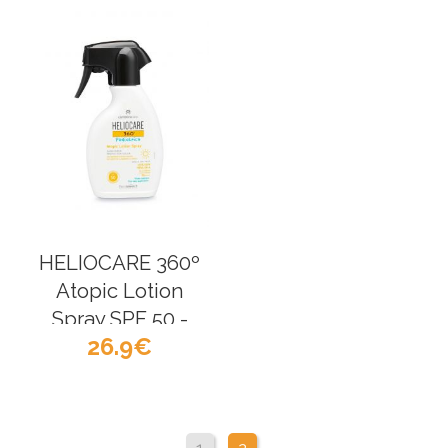
HELIOCARE 360º
Atopic Lotion
Spray SPF 50 -
26.9
Cantabria Labs
1
2