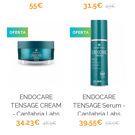
55
31.5
Regeneradoras
Cantabria Labs
45
20X2ml - Cantabria
Labs
OFERTA
OFERTA
ENDOCARE
ENDOCARE
TENSAGE CREAM
TENSAGE Serum -
- Cantabria Labs
Cantabria Labs
34.23
39.55
48.9
56.5