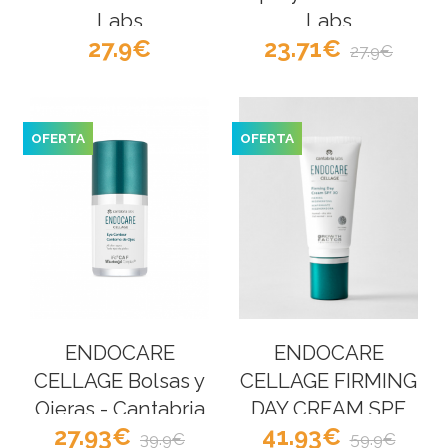
Labs
Labs
27.9
23.71
27.9
OFERTA
OFERTA
ENDOCARE
ENDOCARE
CELLAGE Bolsas y
CELLAGE FIRMING
Ojeras - Cantabria
DAY CREAM SPF
27.93
41.93
Labs
30 - Cantabria
39.9
59.9