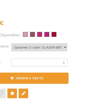
Disponibles:
iones:
:
AÑADIR A CESTA