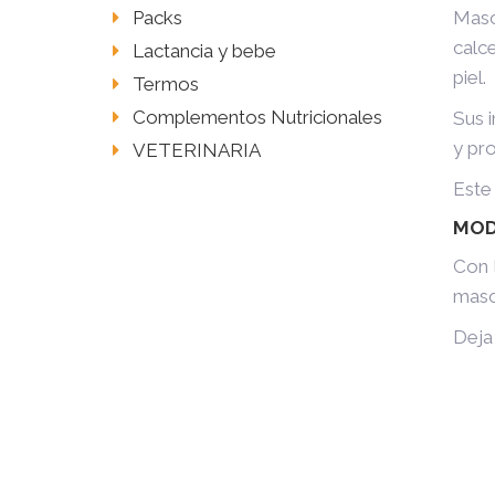
Masc
Packs
calc
Lactancia y bebe
piel.
Termos
Complementos Nutricionales
Sus 
y pro
VETERINARIA
Este 
MOD
Con l
masca
Deja 