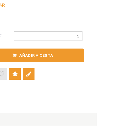
AR
:
AÑADIR A CESTA