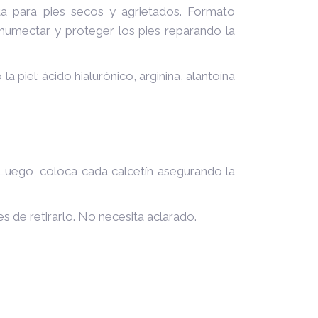
cta para pies secos y agrietados. Formato
, humectar y proteger los pies reparando la
la piel:
ácido hialurónico, arginina, alantoína
Luego, coloca cada calcetín asegurando la
s de retirarlo. No necesita aclarado.