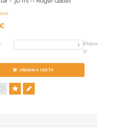
tar - 30 ml -- Roger Gallet
llet
:
(Disponibles
2)
AÑADIR A CESTA