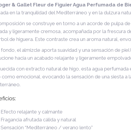
oger & Gallet Fleur de Figuier Agua Perfumada de Bi
rada en la tranquilidad del Mediterráneo y en la dulzura nat
omposición se construye en torno a un acorde de pulpa de h
tada y ligeramente cremosa, acompañada por la frescura de
rbol de higuera. Este contraste crea un aroma natural, env
 fondo, el almizcle aporta suavidad y una sensación de piel
ucione hacia un acabado relajante y ligeramente empolvad
quecida con extracto natural de higo, esta agua perfumada 
co como emocional, evocando la sensación de una siesta a 
terráneo.
ficios:
Efecto relajante y calmante
Fragancia afrutada cálida y natural
Sensación “Mediterráneo / verano lento”