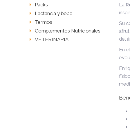
La
R
Packs
inspi
Lactancia y bebe
Termos
Su c
Complementos Nutricionales
afru
del á
VETERINARIA
En el
evol
Enri
físi
medi
Bene