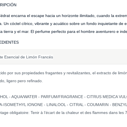
RIPCIÓN
édrat encarna el escape hacia un horizonte ilimitado, cuando la extrem
da. Un cóctel cítrico, vibrante y acuático sobre un fondo inquietante 
a tierra y el mar. El perfume perfecto para el
hombre aventurero e inde
EDIENTES
te Esencial de Limón Francés
do por sus propiedades fragantes y revitalizantes, el extracto de limón
do, ligero pero refinado.
HOL - AQUA/WATER - PARFUM/FRAGRANCE - CITRUS MEDICA VULGA
A-ISOMETHYL IONONE - LINALOOL - CITRAL - COUMARIN - BENZY
tage obligatoire: Tenir à l’écart de la chaleur et des flammes dans les 