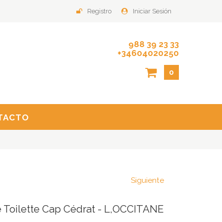
Registro
Iniciar Sesión
988 39 23 33
+34604020250
0
TACTO
Siguiente
 Toilette Cap Cédrat - L,OCCITANE