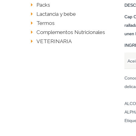
Packs
DESC
Lactancia y bebe
Cap C
Termos
ralla
Complementos Nutricionales
unen l
VETERINARIA
INGR
Acei
Conoci
delica
ALCO
ALPH
Etique