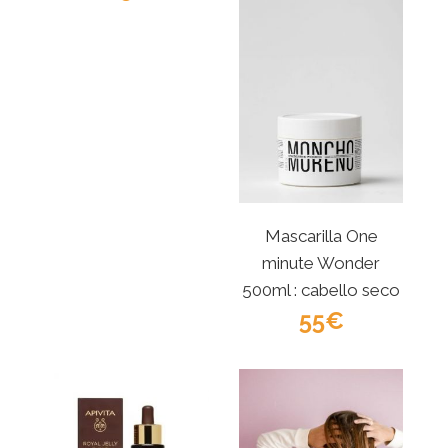
Mascarilla One
minute Wonder
500ml : cabello seco
- MONCHO
55
MORENO