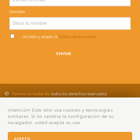
Nombre
He leído y acepto la
Política de privacidad
ENVIAR
©
Farmacia Gallardo
todos los derechos reservados
Política de Privacidad
Aviso Legal
Política de cookies
Ayuda
¡Atención! Este sitio usa cookies y tecnologías
Condiciones Compra
Lumedia
similares. Si no cambia la configuración de su
navegador, usted acepta su uso.
ACEPTO