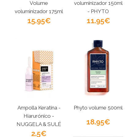
Volume
voluminizador 150ml
voluminizador 175ml
- PHYTO
15.95
- PHYTO
11.95
Ampolla Keratina -
Phyto volume 500ml
Hiarurónico -
18.95
NUGGELA & SULÉ
2.5