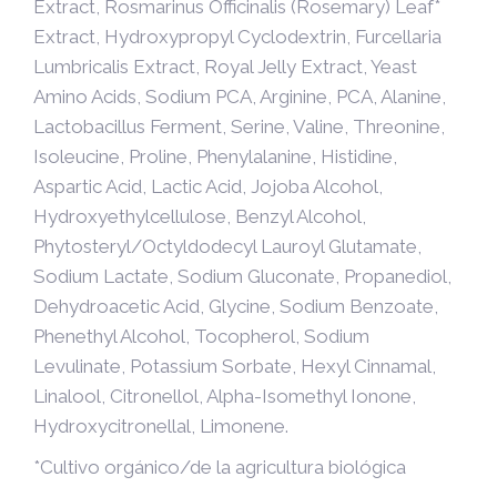
Extract, Rosmarinus Officinalis (Rosemary) Leaf*
Extract, Hydroxypropyl Cyclodextrin, Furcellaria
Lumbricalis Extract, Royal Jelly Extract, Yeast
Amino Acids, Sodium PCA, Arginine, PCA, Alanine,
Lactobacillus Ferment, Serine, Valine, Threonine,
Isoleucine, Proline, Phenylalanine, Histidine,
Aspartic Acid, Lactic Acid, Jojoba Alcohol,
Hydroxyethylcellulose, Benzyl Alcohol,
Phytosteryl/Octyldodecyl Lauroyl Glutamate,
Sodium Lactate, Sodium Gluconate, Propanediol,
Dehydroacetic Acid, Glycine, Sodium Benzoate,
Phenethyl Alcohol, Tocopherol, Sodium
Levulinate, Potassium Sorbate, Hexyl Cinnamal,
Linalool, Citronellol, Alpha-Isomethyl Ionone,
Hydroxycitronellal, Limonene.
*Cultivo orgánico/de la agricultura biológica