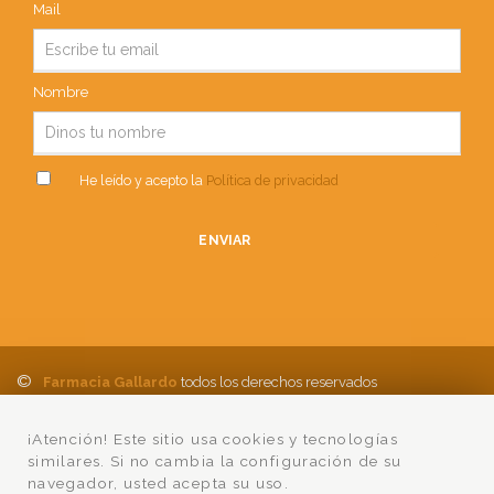
Mail
Nombre
He leído y acepto la
Política de privacidad
ENVIAR
©
Farmacia Gallardo
todos los derechos reservados
Política de Privacidad
Aviso Legal
Política de cookies
Ayuda
¡Atención! Este sitio usa cookies y tecnologías
Condiciones Compra
Lumedia
similares. Si no cambia la configuración de su
navegador, usted acepta su uso.